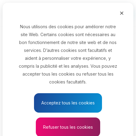
Passer au contenu principal
×
English
Menu
Nous utilisons des cookies pour améliorer notre
site Web. Certains cookies sont nécessaires au
Retourner
bon fonctionnement de notre site web et de nos
services. D’autres cookies sont facultatifs et
Ajouter ce poste aux favoris
aident à personnaliser votre expérience, y
compris la publicité et les analyses. Vous pouvez
accepter tous les cookies ou refuser tous les
cookies facultatifs.
Assistants/assistantes
d'enseignement et de
Acceptez tous les cookies
recherche au niveau
postsecondaire
Refuser tous les cookies