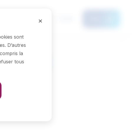
English
×
Menu
ookies sont
es. D’autres
 compris la
efuser tous
Voir les résultats