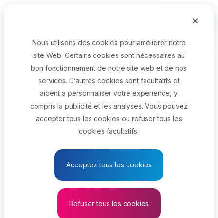
Passer au contenu principal
×
English
Menu
Nous utilisons des cookies pour améliorer notre
site Web. Certains cookies sont nécessaires au
Retourner
bon fonctionnement de notre site web et de nos
services. D’autres cookies sont facultatifs et
Ajouter ce poste aux favoris
aident à personnaliser votre expérience, y
compris la publicité et les analyses. Vous pouvez
accepter tous les cookies ou refuser tous les
cookies facultatifs.
Archivistes
Acceptez tous les cookies
Voir les résultats connexes
Refuser tous les cookies