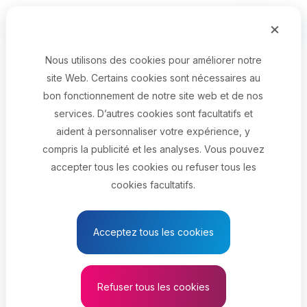
Passer au contenu principal
×
English
Menu
Nous utilisons des cookies pour améliorer notre
site Web. Certains cookies sont nécessaires au
Titre du poste
bon fonctionnement de notre site web et de nos
services. D’autres cookies sont facultatifs et
Province
aident à personnaliser votre expérience, y
compris la publicité et les analyses. Vous pouvez
accepter tous les cookies ou refuser tous les
Voir les résultats
cookies facultatifs.
Acceptez tous les cookies
Archiviste de photos
Voir les résultats connexes
Refuser tous les cookies