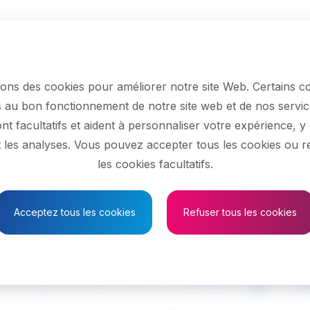
sons des cookies pour améliorer notre site Web. Certains c
 au bon fonctionnement de notre site web et de nos servic
nt facultatifs et aident à personnaliser votre expérience, y
Province
et les analyses. Vous pouvez accepter tous les cookies ou r
les cookies facultatifs.
Acceptez tous les cookies
Refuser tous les cookies
teur clinicien/coor
nicienne en radiogra