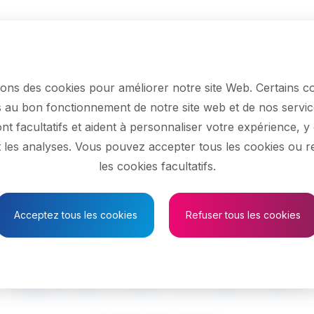
sons des cookies pour améliorer notre site Web. Certains c
 au bon fonctionnement de notre site web et de nos servic
nt facultatifs et aident à personnaliser votre expérience, y
Province
et les analyses. Vous pouvez accepter tous les cookies ou r
les cookies facultatifs.
Acceptez tous les cookies
Refuser tous les cookies
trateur/administra
systèmes Internet