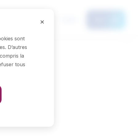
English
×
Menu
ookies sont
es. D’autres
 compris la
efuser tous
illeuses