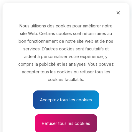
Passer au contenu principal
×
English
Menu
Nous utilisons des cookies pour améliorer notre
site Web. Certains cookies sont nécessaires au
Titre du poste
bon fonctionnement de notre site web et de nos
services. D’autres cookies sont facultatifs et
Province
aident à personnaliser votre expérience, y
compris la publicité et les analyses. Vous pouvez
accepter tous les cookies ou refuser tous les
Voir les résultats
cookies facultatifs.
Acceptez tous les cookies
Conseiller/conseillère
en gestion de cas -
travail social
Refuser tous les cookies