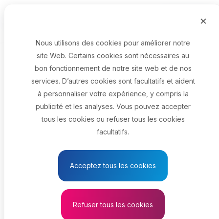
Passer au contenu principal
×
English
Menu
Nous utilisons des cookies pour améliorer notre
site Web. Certains cookies sont nécessaires au
Titre du poste
bon fonctionnement de notre site web et de nos
services. D’autres cookies sont facultatifs et aident
Province
à personnaliser votre expérience, y compris la
publicité et les analyses. Vous pouvez accepter
tous les cookies ou refuser tous les cookies
Voir les résultats
facultatifs.
Acceptez tous les cookies
Superviseur/superviseur
des soins infirmiers -
salle
Refuser tous les cookies