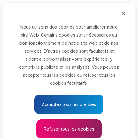
Passer au contenu principal
×
English
Menu
Nous utilisons des cookies pour améliorer notre
site Web. Certains cookies sont nécessaires au
Titre du poste
bon fonctionnement de notre site web et de nos
services. D’autres cookies sont facultatifs et
Province
aident à personnaliser votre expérience, y
compris la publicité et les analyses. Vous pouvez
accepter tous les cookies ou refuser tous les
Voir les résultats
cookies facultatifs.
Acceptez tous les cookies
Directeur/directrice
des services de
télécommunications
Refuser tous les cookies