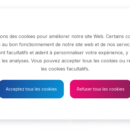
sons des cookies pour améliorer notre site Web. Certains c
 au bon fonctionnement de notre site web et de nos servic
nt facultatifs et aident à personnaliser votre expérience, y
Province
et les analyses. Vous pouvez accepter tous les cookies ou r
les cookies facultatifs.
Acceptez tous les cookies
Refuser tous les cookies
 clinicien autorisé/
clinicienne autorisé