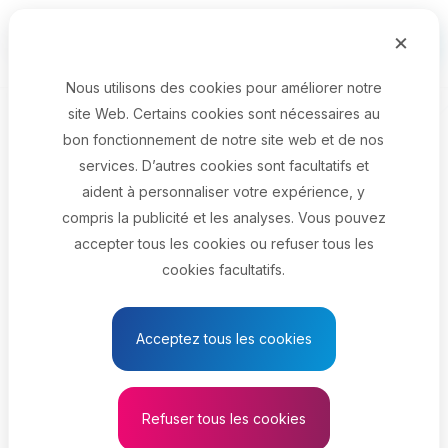
Passer au contenu principal
×
English
Menu
Nous utilisons des cookies pour améliorer notre
site Web. Certains cookies sont nécessaires au
Retourner
bon fonctionnement de notre site web et de nos
services. D’autres cookies sont facultatifs et
Ajouter ce poste aux favoris
aident à personnaliser votre expérience, y
compris la publicité et les analyses. Vous pouvez
accepter tous les cookies ou refuser tous les
cookies facultatifs.
Officiers/officières de
direction des Forces
Acceptez tous les cookies
armées canadiennes
Voir les résultats connexes
Refuser tous les cookies