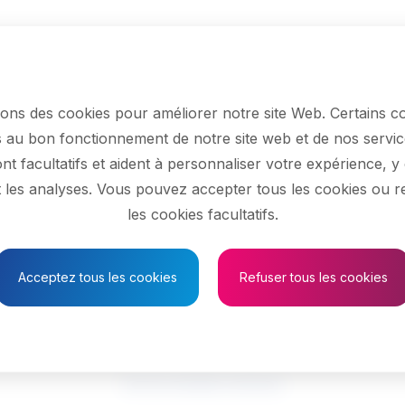
sons des cookies pour améliorer notre site Web. Certains c
 au bon fonctionnement de notre site web et de nos servic
nt facultatifs et aident à personnaliser votre expérience, y
et les analyses. Vous pouvez accepter tous les cookies ou r
les cookies facultatifs.
Ajouter ce poste aux favoris
Acceptez tous les cookies
Refuser tous les cookies
/Agentes d'adminis
Voir les résultats connexes