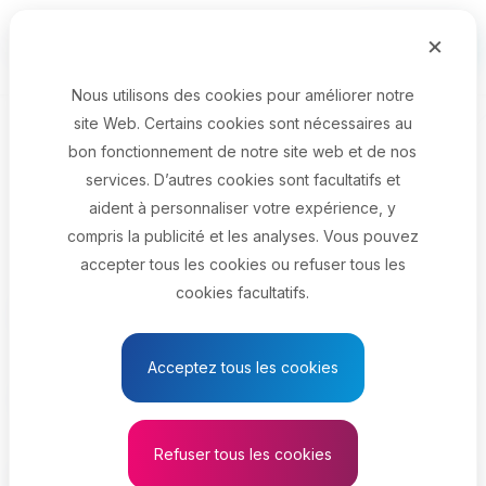
Passer au contenu principal
×
English
Menu
Nous utilisons des cookies pour améliorer notre
site Web. Certains cookies sont nécessaires au
Retourner
bon fonctionnement de notre site web et de nos
services. D’autres cookies sont facultatifs et
Ajouter ce poste aux favoris
aident à personnaliser votre expérience, y
compris la publicité et les analyses. Vous pouvez
accepter tous les cookies ou refuser tous les
cookies facultatifs.
Animateurs/animatrices et
responsables de
Acceptez tous les cookies
programmes de sports, de
loisirs et de
Refuser tous les cookies
conditionnement physique