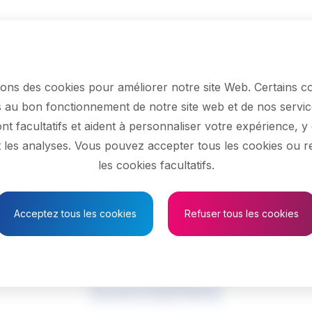
sons des cookies pour améliorer notre site Web. Certains c
 au bon fonctionnement de notre site web et de nos servic
nt facultatifs et aident à personnaliser votre expérience, y
et les analyses. Vous pouvez accepter tous les cookies ou r
les cookies facultatifs.
Ajouter ce poste aux favoris
Acceptez tous les cookies
Refuser tous les cookies
leurs sociaux/trava
sociales