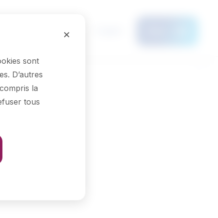
English
×
Menu
ookies sont
es. D’autres
 compris la
efuser tous
illeuses