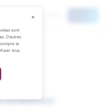
English
×
Menu
ookies sont
es. D’autres
 compris la
efuser tous
n sciences