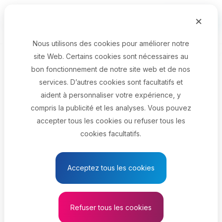
Passer au contenu principal
×
English
Menu
Nous utilisons des cookies pour améliorer notre
site Web. Certains cookies sont nécessaires au
Retourner
bon fonctionnement de notre site web et de nos
services. D’autres cookies sont facultatifs et
Ajouter ce poste aux favoris
aident à personnaliser votre expérience, y
compris la publicité et les analyses. Vous pouvez
accepter tous les cookies ou refuser tous les
cookies facultatifs.
Agents/agentes de
probation et de libération
Acceptez tous les cookies
conditionnelle et
personnel assimilé
Refuser tous les cookies