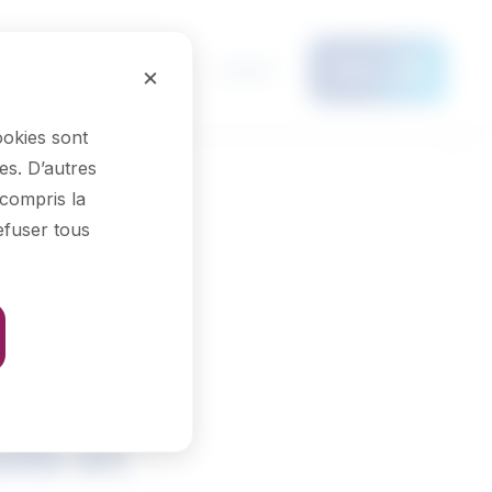
English
×
Menu
ookies sont
es. D’autres
 compris la
efuser tous
ts-
ls et