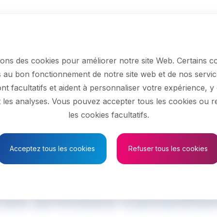
sons des cookies pour améliorer notre site Web. Certains c
 au bon fonctionnement de notre site web et de nos servic
nt facultatifs et aident à personnaliser votre expérience, y
et les analyses. Vous pouvez accepter tous les cookies ou r
les cookies facultatifs.
Ajouter ce poste aux favoris
Acceptez tous les cookies
Refuser tous les cookies
s/officières de dire
ces armées canadie