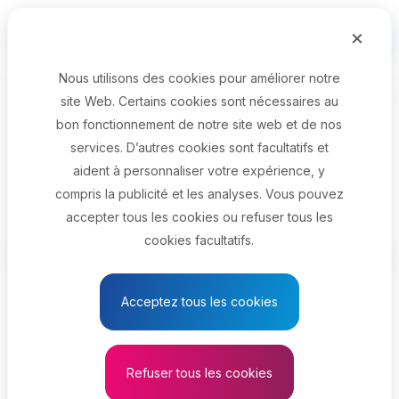
Passer au contenu principal
×
English
Menu
Nous utilisons des cookies pour améliorer notre
site Web. Certains cookies sont nécessaires au
Retourner
bon fonctionnement de notre site web et de nos
services. D’autres cookies sont facultatifs et
Ajouter ce poste aux favoris
aident à personnaliser votre expérience, y
compris la publicité et les analyses. Vous pouvez
accepter tous les cookies ou refuser tous les
cookies facultatifs.
Diététiciens/Diététiciennes
et nutritionnistes
Acceptez tous les cookies
Voir les résultats connexes
Refuser tous les cookies