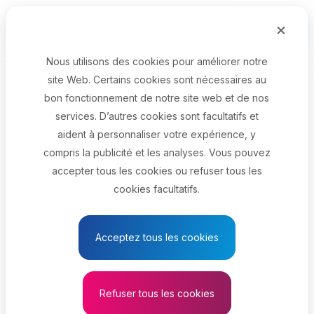
Passer au contenu principal
×
English
Menu
Nous utilisons des cookies pour améliorer notre
site Web. Certains cookies sont nécessaires au
Retourner
bon fonctionnement de notre site web et de nos
services. D’autres cookies sont facultatifs et
Ajouter ce poste aux favoris
aident à personnaliser votre expérience, y
compris la publicité et les analyses. Vous pouvez
accepter tous les cookies ou refuser tous les
cookies facultatifs.
Directeurs/directrices
d'autres services
Acceptez tous les cookies
administratifs
Voir les résultats connexes
Refuser tous les cookies